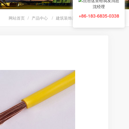
沈经理
+86-183-6835-0338
网站首页
/
产品中心
/
建筑装饰用电线
/
阻燃电线