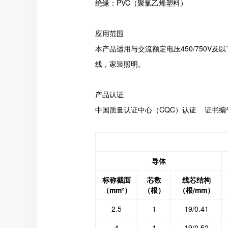
绝缘：PVC（聚氯乙烯塑料）
应用范围
本产品适用与交流额定电压450/750V
线，家装照明。
产品认证
中国质量认证中心（CQC）认证 证书编号：C
导体
标称截面
芯数
线芯结构
（mm²）
（根）
（根/mm）
2.5
1
19/0.41
4
1
19/0.52