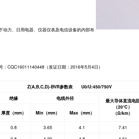
及以下动力、日用电器、仪器仪表及电信设备的内部布
QC16011140448（发证日期：2016年5月4日）
Z(A,B,C,D)-BVR参数表 U0/U:450/750V
绝缘
电线外径
最大导体直流电
（20℃）
厚度（mm）
Min（mm）
Max（mm）
（Ω/km）
0.8
3.65
4.1
7.41
0.8
4.20
4.8
4.61